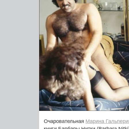
Очаровательная
Марина Гальпери
книги Барбары Нитки (Barbara Nitk