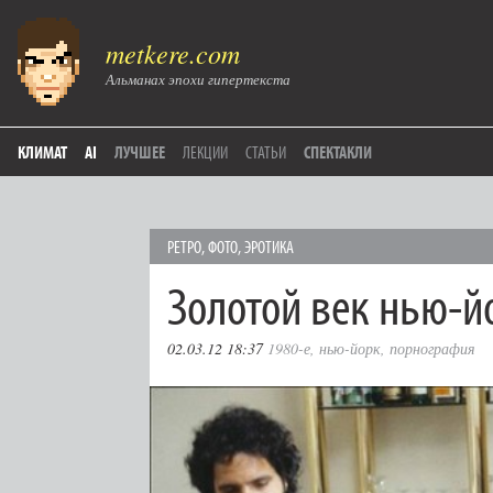
metkere.com
Альманах эпохи гипертекста
КЛИМАТ
AI
ЛУЧШЕЕ
ЛЕКЦИИ
СТАТЬИ
СПЕКТАКЛИ
РЕТРО
,
ФОТО
,
ЭРОТИКА
Золотой век нью-й
02.03.12 18:37
1980-е
,
нью-йорк
,
порнография