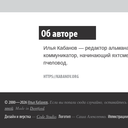
Об авторе
Илья Кабанов — редактор альмана
коммуникатор, начинающий яхтсме
пчеловод.
HTTPS://KABANOV.ORG
© 2000—2026
Илья Кабанов
.
Если вы попали сюда случайно, оставайтесь
мной
. Made in
Deptford
.
Дизайн и верстка
Логотип
Иллюстрации
—
Code Studio
.
— Саша Алексеенко.