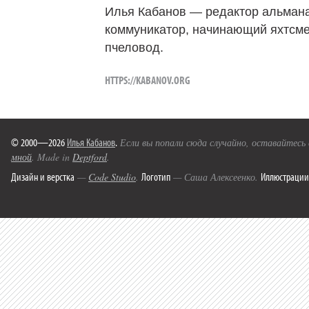
Илья Кабанов — редактор альмана
коммуникатор, начинающий яхтсме
пчеловод.
HTTPS://KABANOV.ORG
© 2000—2026
Илья Кабанов
.
Если вы попали сюда случайно, оставайтесь
мной
. Made in
Deptford
.
Дизайн и верстка
Логотип
Иллюстрации
—
Code Studio
.
— Саша Алексеенко.