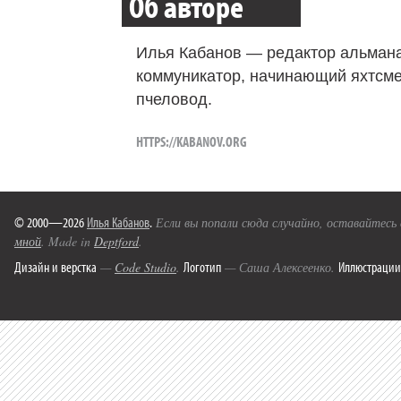
Об авторе
Илья Кабанов — редактор альмана
коммуникатор, начинающий яхтсме
пчеловод.
HTTPS://KABANOV.ORG
© 2000—2026
Илья Кабанов
.
Если вы попали сюда случайно, оставайтесь
мной
. Made in
Deptford
.
Дизайн и верстка
Логотип
Иллюстрации
—
Code Studio
.
— Саша Алексеенко.