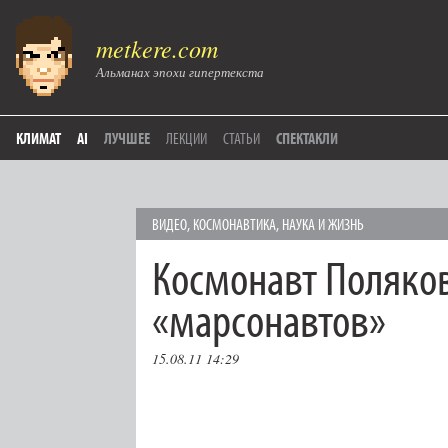
metkere.com
Альманах эпохи гипертекста
КЛИМАТ
AI
ЛУЧШЕЕ
ЛЕКЦИИ
СТАТЬИ
СПЕКТАКЛИ
ВИДЕО
,
КОСМОНАВТИКА
,
НАУКА И ЖИЗНЬ
Космонавт Поляко
«марсонавтов»
15.08.11 14:29