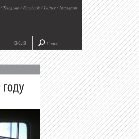
/
Telegram
/
Facebook
/
Twitter
/
Instagram
ENGLISH
 году