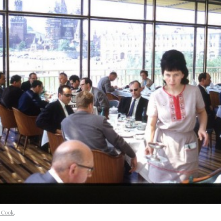
. Cook
.