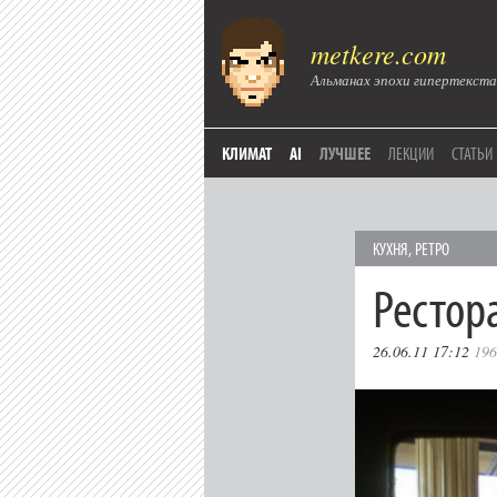
metkere.com
Альманах эпохи гипертекста
КЛИМАТ
AI
ЛУЧШЕЕ
ЛЕКЦИИ
СТАТЬИ
КУХНЯ
,
РЕТРО
Рестор
26.06.11 17:12
196