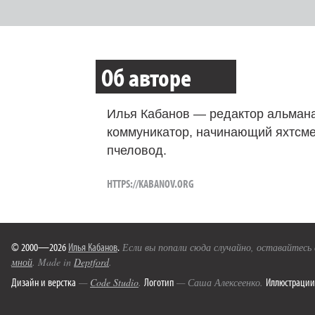
Об авторе
Илья Кабанов — редактор альмана
коммуникатор, начинающий яхтсме
пчеловод.
HTTPS://KABANOV.ORG
© 2000—2026
Илья Кабанов
.
Если вы попали сюда случайно, оставайтесь
мной
. Made in
Deptford
.
Дизайн и верстка
Логотип
Иллюстрации
—
Code Studio
.
— Саша Алексеенко.