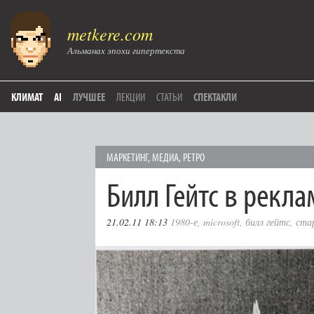
metkere.com
Альманах эпохи гипертекста
КЛИМАТ
AI
ЛУЧШЕЕ
ЛЕКЦИИ
СТАТЬИ
СПЕКТАКЛИ
МАРКЕТИНГ
,
МЕДИА
,
РЕТРО
Билл Гейтс в реклам
21.02.11 18:13
1980-е
,
microsoft
,
билл гейтс
,
ста