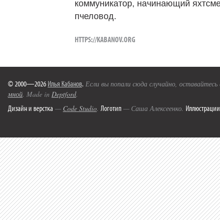
коммуникатор, начинающий яхтсме
пчеловод.
HTTPS://KABANOV.ORG
© 2000—2026
Илья Кабанов
.
Если вы попали сюда случайно, оставайтесь
мной
. Made in
Deptford
.
Дизайн и верстка
Логотип
Иллюстрации
—
Code Studio
.
— Саша Алексеенко.