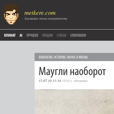
metkere.com
Альманах эпохи гипертекста
КЛИМАТ
AI
ЛУЧШЕЕ
ЛЕКЦИИ
СТАТЬИ
СПЕКТАКЛИ
БИОЛОГИЯ
,
ИСТОРИЯ
,
НАУКА И ЖИЗНЬ
Маугли наоборот
15.07.10 11:14
1930-е
,
обезьяны