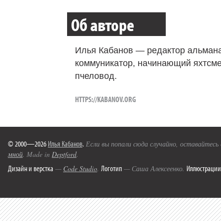
Об авторе
Илья Кабанов — редактор альмана
коммуникатор, начинающий яхтсме
пчеловод.
HTTPS://KABANOV.ORG
© 2000—2026
Илья Кабанов
.
Если вы попали сюда случайно, оставайтесь
мной
. Made in
Deptford
.
Дизайн и верстка
Логотип
Иллюстрации
—
Code Studio
.
— Саша Алексеенко.