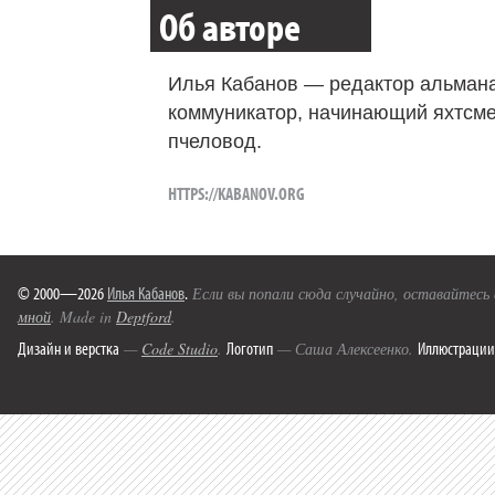
Об авторе
Илья Кабанов — редактор альмана
коммуникатор, начинающий яхтсме
пчеловод.
HTTPS://KABANOV.ORG
© 2000—2026
Илья Кабанов
.
Если вы попали сюда случайно, оставайтесь
мной
. Made in
Deptford
.
Дизайн и верстка
Логотип
Иллюстрации
—
Code Studio
.
— Саша Алексеенко.