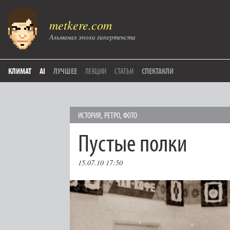
metkere.com
Альманах эпохи гипертекста
КЛИМАТ
AI
ЛУЧШЕЕ
ЛЕКЦИИ
СТАТЬИ
СПЕКТАКЛИ
ИСТОРИЯ
,
РЕТРО
,
ФОТО
Пустые полки
15.07.10 17:50