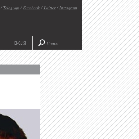
/
Telegram
/
Facebook
/
Twitter
/
Instagram
ENGLISH