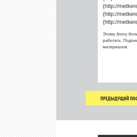
(http://metke
(http://metke
(http://metke
Этому блогу бол
работать. Подп
материалов.
ПРЕДЫДУЩИЙ ПОС