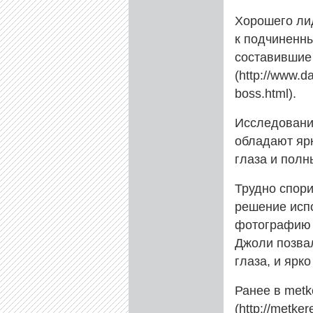
Хорошего ли
к подчиненны
составившие 
(http://www.da
boss.html).
Исследовани
обладают ярк
глаза и полн
Трудно спори
решение исп
фотографию 
Джоли позвал
глаза, и ярк
Ранее в metk
(http://metke