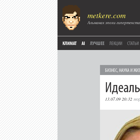
metkere.com
Альманах эпохи гипертекста
КЛИМАТ
AI
ЛУЧШЕЕ
ЛЕКЦИИ
СТАТЬИ
БИЗНЕС
,
НАУКА И ЖИ
Идеаль
13.07.09 20:32
мо