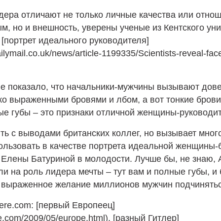
дера отличают не только личные качества или отно
м, но и внешность, уверены ученые из Кентского уни
[портрет идеального руководителя]
ilymail.co.uk/news/article-1199335/Scientists-reveal-fac
е показало, что начальники-мужчины вызывают дове
о выраженными бровями и лбом, а вот тонкие брови
ые губы – это признаки отличной женщины-руководи
ть с выводами британских коллег, но вызывает мног
ользовать в качестве портрета идеальной женщины-
Елены Батуриной в молодости. Лучше бы, не знаю,
и на роль лидера мечты – тут вам и полные губы, и
о выраженное желание миллионов мужчин подчинятьс
ere.com: [первый Европеец]
re.com/2009/05/europe.html), [разный Гитлер]