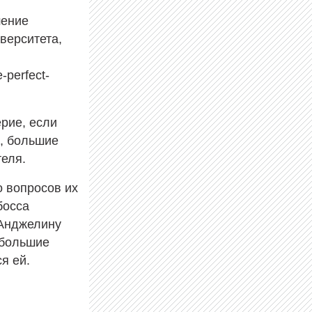
шение
верситета,
e-perfect-
рие, если
, большие
теля.
о вопросов их
босса
 Анджелину
 большие
я ей.