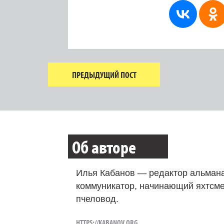
ПРЕДЫДУЩИЙ ПОСТ
Об авторе
Илья Кабанов — редактор альмана
коммуникатор, начинающий яхтсме
пчеловод.
HTTPS://KABANOV.ORG