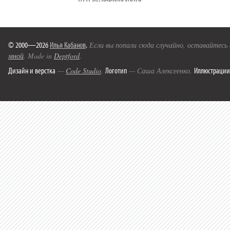
© 2000—2026
Илья Кабанов
.
Если вы попали сюда случайно, оставайтесь
мной
. Made in
Deptford
.
Дизайн и верстка
Логотип
Иллюстрации
—
Code Studio
.
— Саша Алексеенко.