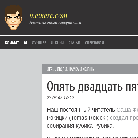
metkere.com
Альманах эпохи гипертекста
КЛИМАТ
AI
ЛУЧШЕЕ
ЛЕКЦИИ
СТАТЬИ
СПЕКТАКЛИ
ИГРЫ
,
ЛЮДИ
,
НАУКА И ЖИЗНЬ
Опять двадцать пя
27.03.08 14:29
Наш постоянный читатель
Саша Фе
Рокицки (Tomas Rokicki)
создал пр
собирания кубика Рубика.