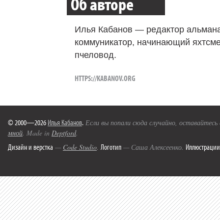
Об авторе
Илья Кабанов — редактор альмана
коммуникатор, начинающий яхтсме
пчеловод.
HTTPS://KABANOV.ORG
© 2000—2026
Илья Кабанов
.
Если вы попали сюда случайно, оставайтесь
мной
. Made in
Deptford
.
Дизайн и верстка
Логотип
Иллюстрации
—
Code Studio
.
— Саша Алексеенко.