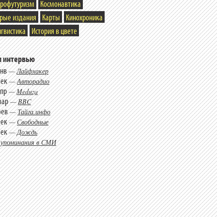
трофутуризм
Космонавтика
арые издания
Карты
Кинохроника
гвистика
История в цвете
 интервью
янв
—
Лайфхакер
дек
—
Авторадио
апр
—
Meduza
мар
—
BBC
фев
—
Тайга.инфо
дек
—
Свободные
дек
—
Дождь
 упоминания в СМИ