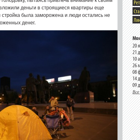
 голодовку, пытаясь привлечь внимание к своим
Ре
 вложили деньги в строящиеся квартиры еще
Ст
тя стройка была заморожена и люди остались не
Лин
ложенных денег.
Мои
20 
21 
10 
26 
08 
14 
09 
Все