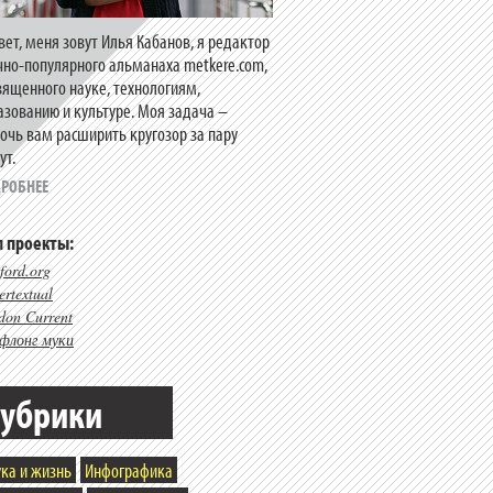
вет, меня зовут Илья Кабанов, я редактор
чно-популярного альманаха metkere.com,
вященного науке, технологиям,
азованию и культуре. Моя задача –
очь вам расширить кругозор за пару
ут.
РОБНЕЕ
 проекты:
ford.org
rtextual
don Current
флонг муки
убрики
ка и жизнь
Инфографика