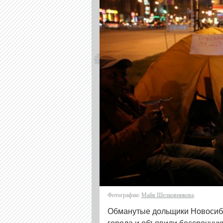
Фотографии:
Майя Шелковникова
.
Обманутые дольщики Новосиби