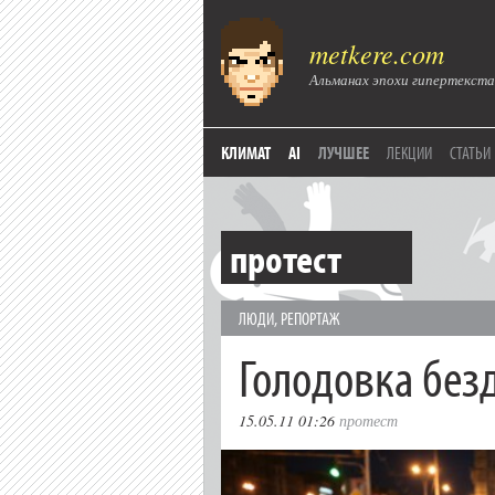
metkere.com
Альманах эпохи гипертекста
КЛИМАТ
AI
ЛУЧШЕЕ
ЛЕКЦИИ
СТАТЬИ
протест
ЛЮДИ
,
РЕПОРТАЖ
Голодовка без
15.05.11 01:26
протест