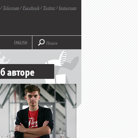
/
Telegram
/
Facebook
/
Twitter
/
Instagram
ENGLISH
б авторе