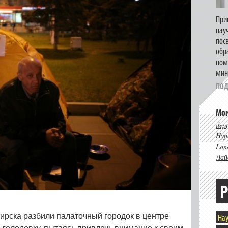
При
нау
пос
обр
пом
мин
ПОД
Мои
dept
Hype
Lon
Лай
Р
Нау
рска разбили палаточный городок в центре