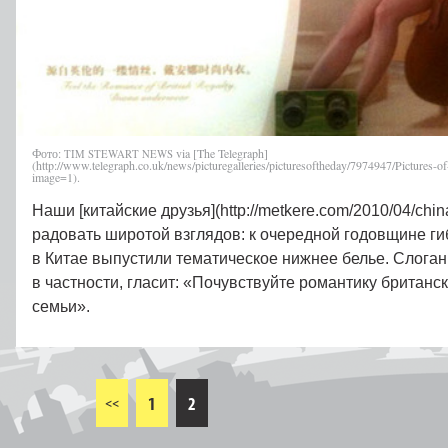
Фото:
via [The Telegraph]
TIM
STEWART
NEWS
(http://www.telegraph.co.uk/news/picturegalleries/picturesoftheday/7974947/Pictures-
image=1).
Наши [китайские друзья](http://metkere.com/2010/04/chi
радовать широтой взглядов: к очередной годовщине г
в Китае выпустили тематическое нижнее белье. Слоган 
в частности, гласит: «Почувствуйте романтику британс
семьи».
1
2
<<