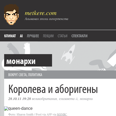
metkere.com
Альманах эпохи гипертекста
КЛИМАТ
AI
ЛУЧШЕЕ
ЛЕКЦИИ
СТАТЬИ
СПЕКТАКЛИ
монархи
ВОКРУГ СВЕТА
,
ПОЛИТИКА
Королева и аборигены
28.10.11 19:28
великобритания
,
елизавета ii
,
монархи
Фото: Sharon Smith / Pool via
via
.
AFP
MSNBC