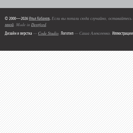
© 2000—2026
Илья Кабанов
.
Если вы попали сюда случайно, оставайтесь
мной
. Made in
Deptford
.
Дизайн и верстка
Логотип
Иллюстрации
—
Code Studio
.
— Саша Алексеенко.