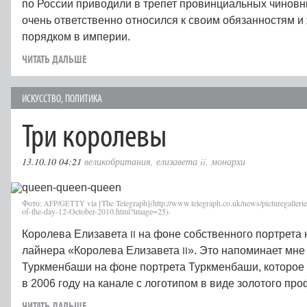
по России приводили в трепет провинциальных чиновн
очень ответственно относился к своим обязанностям и 
порядком в империи.
ЧИТАТЬ ДАЛЬШЕ
ИСКУССТВО
,
ПОЛИТИКА
Три королевы
13.10.10 04:21
великобритания
,
елизавета ii
,
монархи
Фото:
/
via [The Telegraph](http://www.telegraph.co.uk/news/picturegalleri
AFP
GETTY
of-the-day-12-October-2010.html?image=25).
Королева Елизавета
на фоне собственного портрета н
II
лайнера «Королева Елизавета
». Это напоминает мне
II
Туркменбаши на фоне портрета Туркменбаши, которое
в 2006 году на канале с логотипом в виде золотого п
ЧИТАТЬ ДАЛЬШЕ