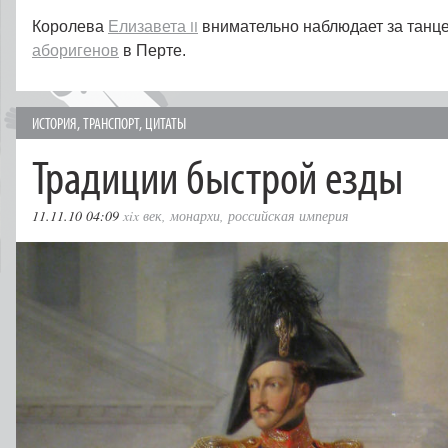
Королева
Елизавета
внимательно наблюдает за танц
II
аборигенов
в Перте.
ИСТОРИЯ
,
ТРАНСПОРТ
,
ЦИТАТЫ
Традиции быстрой езды
11.11.10 04:09
xix век
,
монархи
,
российская империя