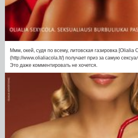
Ммм, окей, судя по всему, литовская газировка [Olialia C
(http://www.olialiacola.lt/) получает приз за самую секс
Это даже комментировать не хочется.