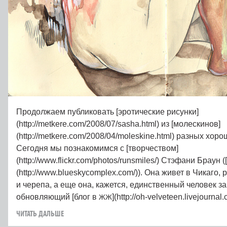
Продолжаем публиковать [эротические рисунки]
(http://metkere.com/2008/07/sasha.html) из [молескинов]
(http://metkere.com/2008/04/moleskine.html) разных хор
Сегодня мы познакомимся с [творчеством]
(http://www.flickr.com/photos/runsmiles/) Стэфани Браун 
(http://www.blueskycomplex.com/)). Она живет в Чикаго,
и черепа, а еще она, кажется, единственный человек 
обновляющий [блог в
](http://oh-velveteen.livejournal.
ЖЖ
ЧИТАТЬ ДАЛЬШЕ