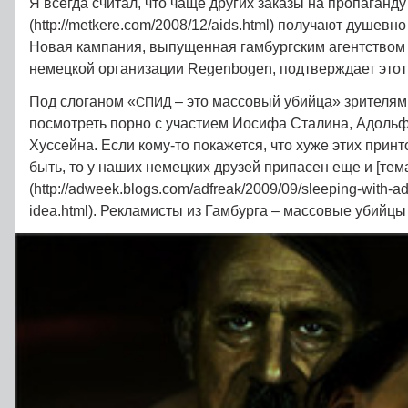
Я всегда считал, что чаще других заказы на пропаганд
(http://metkere.com/2008/12/aids.html) получают душев
Новая кампания, выпущенная гамбургским агентством
немецкой организации Regenbogen, подтверждает этот
Под слоганом «
– это массовый убийца» зрителям
СПИД
посмотреть порно с участием Иосифа Сталина, Адоль
Хуссейна. Если кому-то покажется, что хуже этих принт
быть, то у наших немецких друзей припасен еще и [тем
(http://adweek.blogs.com/adfreak/2009/09/sleeping-with-ado
idea.html). Рекламисты из Гамбурга – массовые убийцы