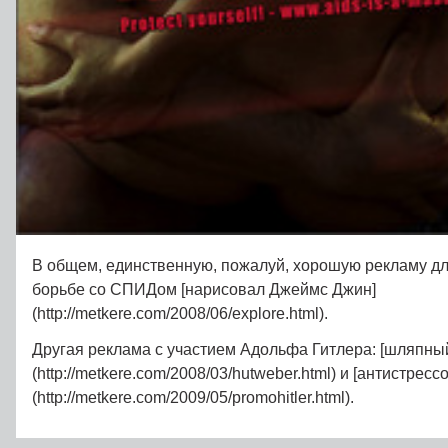
В общем, единственную, пожалуй, хорошую рекламу дл
борьбе со СПИДом [нарисовал Джеймс Джин]
(http://metkere.com/2008/06/explore.html).
Другая реклама с участием Адольфа Гитлера: [шляпны
(http://metkere.com/2008/03/hutweber.html) и [антистресс
(http://metkere.com/2009/05/promohitler.html).