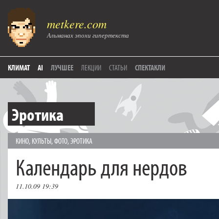
metkere.com
Альманах эпохи гипертекста
КЛИМАТ
AI
ЛУЧШЕЕ
ЛЕКЦИИ
СТАТЬИ
СПЕКТАКЛИ
Эротика
КИНО
,
КУЛЬТЫ
,
ФОТО
,
ЭРОТИКА
Календарь для нердов
11.10.09 19:39