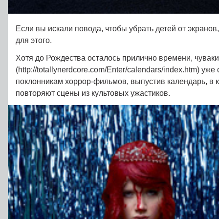
Если вы искали повода, чтобы убрать детей от экранов
для этого.
Хотя до Рождества осталось прилично времени, чуваки 
(http://totallynerdcore.com/Enter/calendars/index.htm) у
поклонникам хоррор-фильмов, выпустив календарь, в 
повторяют сцены из культовых ужастиков.