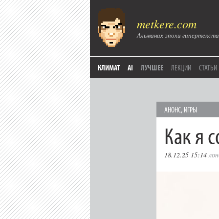
metkere.com
Альманах эпохи гипертекста
КЛИМАТ
AI
ЛУЧШЕЕ
ЛЕКЦИИ
СТАТЬИ
АНОНС
,
ИГРЫ
Как я 
18.12.25 15:14
лон