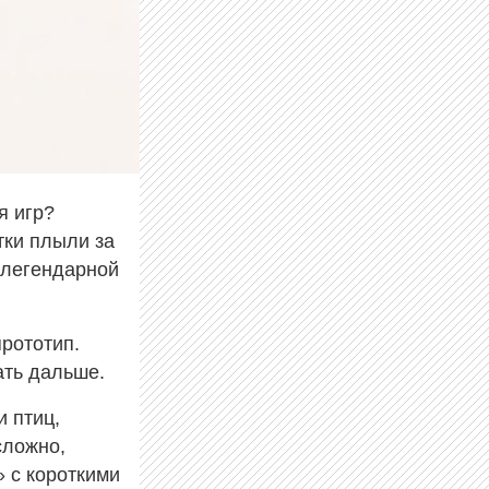
я игр?
тки плыли за
 легендарной
рототип.
ать дальше.
и птиц,
сложно,
 с короткими