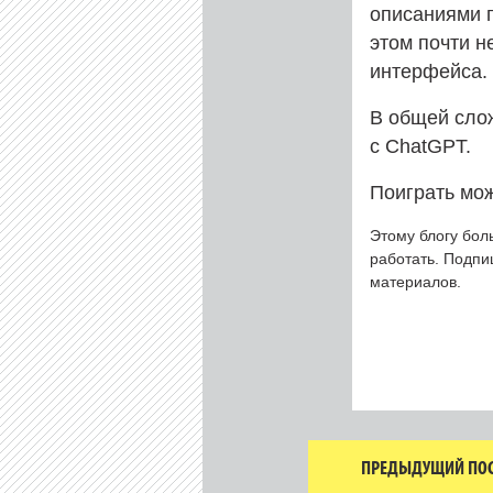
описаниями п
этом почти н
интерфейса.
В общей слож
с ChatGPT.
Поиграть мож
Этому блогу бол
работать. Подп
материалов.
ПРЕДЫДУЩИЙ ПОС