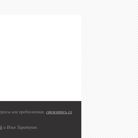
вопросы или предложения,
свяжитесь со
2k
и Илья Таратухин.