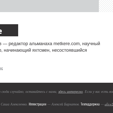
е
в — редактор альманаха metkere.com, научный
р, начинающий яхтсмен, несостоявшийся
RG
 сюда случайно, оставайтесь с нами,
здесь интересно
. Если у вас есть 
Иллюстрации
Техподдержка
Саша Алексеенко.
— Алексей Бархатов.
—
alice