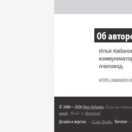
Об автор
Илья Кабано
коммуникато
пчеловод.
HTTPS://KABANOV.O
© 2000—2026
Илья Кабанов
.
Если вы попали
мной
. Made in
Deptford
.
Дизайн и верстка
Логотип
—
Code Studio
.
— 