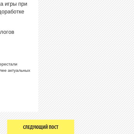
а игры при
доработке
алогов
перестали
олее актуальных
СЛЕДУЮЩИЙ ПОСТ