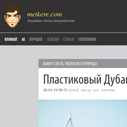
metkere.com
Альманах эпохи гипертекста
КЛИМАТ
AI
ЛУЧШЕЕ
ЛЕКЦИИ
СТАТЬИ
СПЕКТАКЛИ
ВОКРУГ СВЕТА
,
ЭКОЛОГИЯ И ПРИРОДА
Пластиковый Дуба
20.03.19 09:51
дубай
,
мусор
,
оаэ
,
пластик