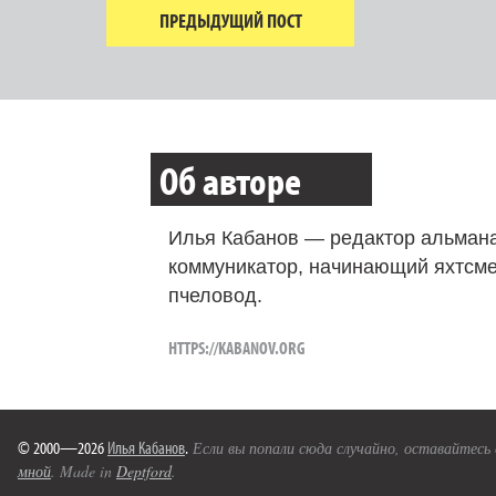
ПРЕДЫДУЩИЙ ПОСТ
Об авторе
Илья Кабанов — редактор альмана
коммуникатор, начинающий яхтсме
пчеловод.
HTTPS://KABANOV.ORG
© 2000—2026
Илья Кабанов
.
Если вы попали сюда случайно, оставайтесь
мной
. Made in
Deptford
.