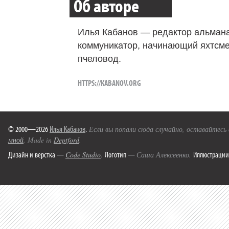
Об авторе
Илья Кабанов — редактор альмана
коммуникатор, начинающий яхтсме
пчеловод.
HTTPS://KABANOV.ORG
© 2000—2026
Илья Кабанов
.
Если вы попали сюда случайно, оставайтесь
мной
. Made in
Deptford
.
Дизайн и верстка
Логотип
Иллюстрации
—
Code Studio
.
— Саша Алексеенко.