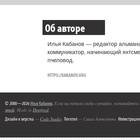
Об авторе
Илья Кабанов — редактор альмана
коммуникатор, начинающий яхтсме
пчеловод.
HTTPS://KABANOV.ORG
© 2000—2026
Илья Кабанов
.
Если вы попали сюда случайно, оставайтесь
мной
. Made in
Deptford
.
Дизайн и верстка
Логотип
Иллюстрации
—
Code Studio
.
— Саша Алексеенко.