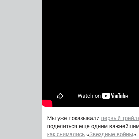
Мы уже показывали
первый трейле
поделиться еще одним важнейши
как снимались
«
Звездные войны
»