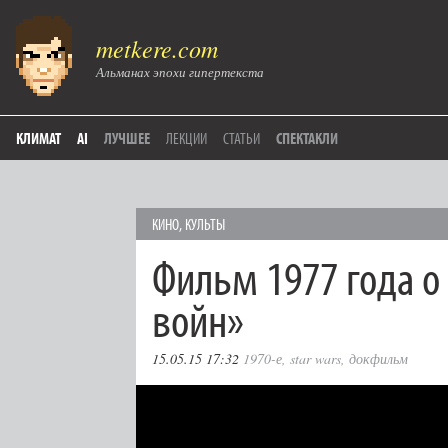
metkere.com
Альманах эпохи гипертекста
КЛИМАТ
AI
ЛУЧШЕЕ
ЛЕКЦИИ
СТАТЬИ
СПЕКТАКЛИ
КИНО
,
КУЛЬТЫ
Фильм 1977 года о
войн»
15.05.15 17:32
1970-е
,
star wars
,
докфильм