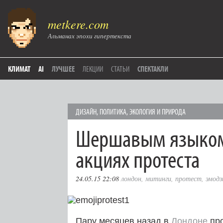
metkere.com
Альманах эпохи гипертекста
КЛИМАТ
AI
ЛУЧШЕЕ
ЛЕКЦИИ
СТАТЬИ
СПЕКТАКЛИ
ДИЗАЙН
,
ПОЛИТИКА
,
ЭКОЛОГИЯ И ПРИРОДА
Шершавым языком 
акциях протеста
24.05.15 22:08
лондон
,
митинги
,
протест
,
эмодз
Пару месяцев назад в
Лондоне
про