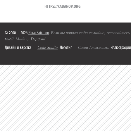
HTTPS://KABANOV.ORG
© 2000—2026
Илья Кабанов
.
Если вы попали сюда случайно, оставайтесь
мной
. Made in
Deptford
.
Дизайн и верстка
Логотип
Иллюстрации
—
Code Studio
.
— Саша Алексеенко.