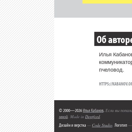
Об автор
Илья Кабано
коммуникато
пчеловод.
HTTPS://KABANOV.O
© 2000—2026
Илья Кабанов
.
Если вы попали
мной
. Made in
Deptford
.
Дизайн и верстка
Логотип
—
Code Studio
.
— 