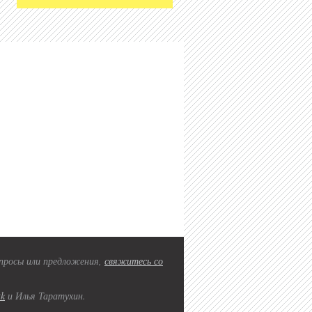
вопросы или предложения,
свяжитесь со
2k
и Илья Таратухин.