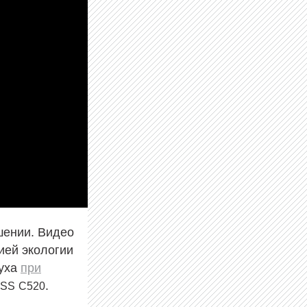
шении. Видео
ией экологии
духа
при
.
SS
C520