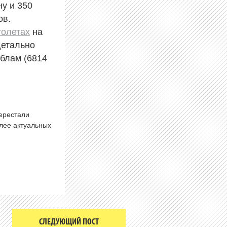
у и 350
ов.
толетах
на
детально
аблам (6814
перестали
олее актуальных
СЛЕДУЮЩИЙ ПОСТ