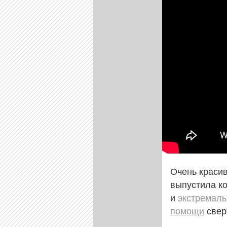
Очень краси
выпустила ко
и
экстремаль
помощи
свер