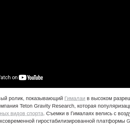
вый ролик, показывающий
Гималаи
в высоком разре
мпания Teton Gravity Research, которая популяризац
ных видов спорта
. Съемки в Гималаях велись с воз
хсовременной гиростабилизированной платформы
G