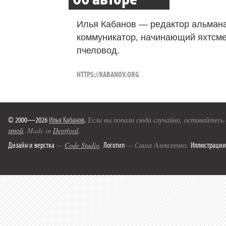
Илья Кабанов — редактор альмана
коммуникатор, начинающий яхтсме
пчеловод.
HTTPS://KABANOV.ORG
© 2000—2026
Илья Кабанов
.
Если вы попали сюда случайно, оставайтесь
мной
. Made in
Deptford
.
Дизайн и верстка
Логотип
Иллюстрации
—
Code Studio
.
— Саша Алексеенко.