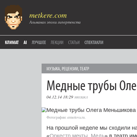
metkere.com
Альманах эпохи гипертекста
КЛИМАТ
AI
ЛУЧШЕЕ
ЛЕКЦИИ
СТАТЬИ
СПЕКТАКЛИ
МУЗЫКА
,
РЕЦЕНЗИИ
,
ТЕАТР
Медные трубы Оле
04.12.14 18:29
мюзикл
Фотографии: ermolova.ru.
На прошлой неделе мы сходили н
«
Оркестр мечты. Медь
» в театр и