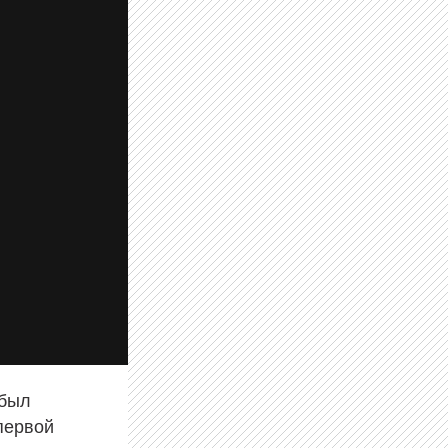
 был
первой