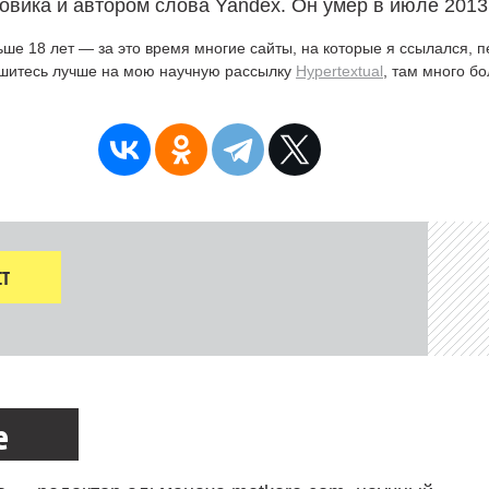
овика и автором слова Yandex. Он умер в июле 2013
ьше 18 лет — за это время многие сайты, на которые я ссылался, 
ишитесь лучше на мою научную рассылку
Hypertextual
, там много б
Т
е