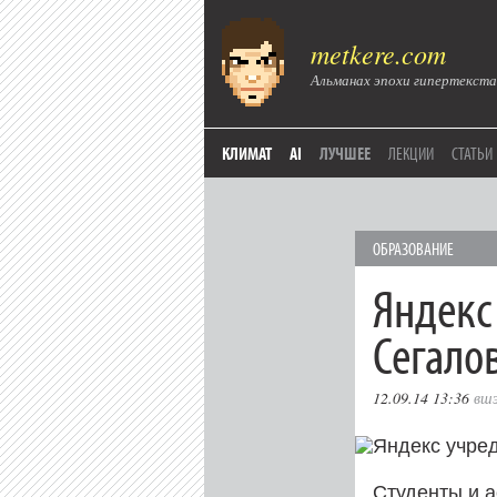
metkere.com
Альманах эпохи гипертекста
КЛИМАТ
AI
ЛУЧШЕЕ
ЛЕКЦИИ
СТАТЬИ
ОБРАЗОВАНИЕ
Яндекс
Сегало
12.09.14 13:36
вш
Студенты и 