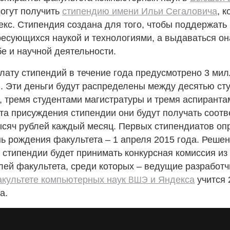
огут получить
стипендию имени Ильи Сегаловича
, 
кс. Стипендия создана для того, чтобы поддержать
есующихся наукой и технологиями, а выдаваться она
бе и научной деятельности.
лату стипендий в течение года предусмотрено 3 ми
. Эти деньги будут распределены между десятью ст
 тремя студентами магистратуры и тремя аспирантам
та присуждения стипендии они будут получать соотв
тысяч рублей каждый месяц. Первых стипендиатов оп
ь рождения факультета – 1 апреля 2015 года. Реше
 стипендии будет принимать конкурсная комиссия из
ей факультета, среди которых – ведущие разработч
культете компьютерных наук
и Яндекса
учится 
ВШЭ
а.