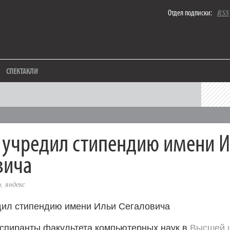
Отдел подписки:
RSS
СПЕКТАКЛИ
 учредил стипендию имени 
вича
э
,
яндекс
аспиранты факультета компьютерных наук в
Высшей 