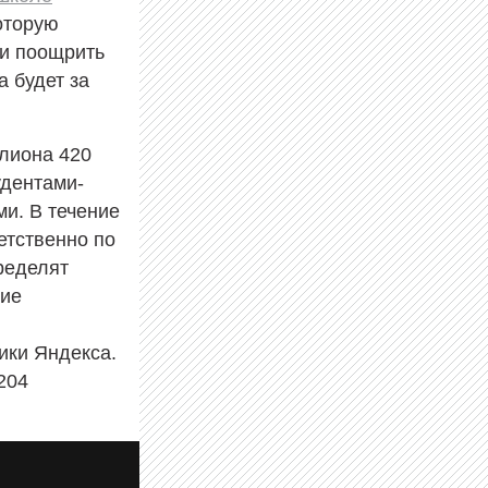
которую
 и поощрить
 будет за
ллиона 420
удентами-
и. В течение
етственно по
ределят
ние
ики Яндекса.
204