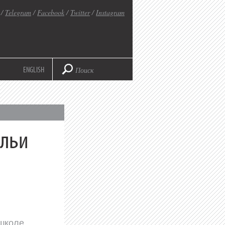
/
Telegram
/
Facebook
/
Twitter
/
Instagram
ENGLISH
Ильи
школе