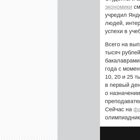
экономики
см
учредил Янде
людей, интер
успехи в уче
Всего на вып
тысяч рублей
бакалаврами,
года с момен
10, 20 и 25 
в первый ден
о назначении
преподавател
Сейчас на
фа
олимпиадник