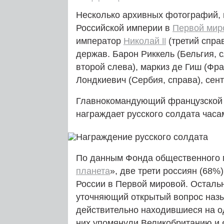
Несколько архивных фотографий, 
Российской империи в
Первой мир
император
Николай
(третий спра
II
держав. Барон Риккель (Бельгия, 
второй слева), маркиз де Гиш (Фра
Лондкиевич (Сербия, справа), сен
Главнокомандующий французской 
награждает русского солдата часа
По данным Фонда общественного м
планета
», две трети россиян (68%
России в Первой мировой. Осталь
уточняющий открытый вопрос назы
действительно находившиеся на о
них упомянули Великобританию и 