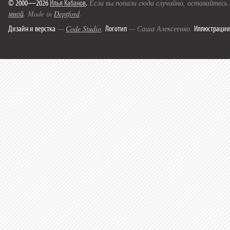
© 2000—2026
Илья Кабанов
.
Если вы попали сюда случайно, оставайтесь
мной
. Made in
Deptford
.
Дизайн и верстка
Логотип
Иллюстрации
—
Code Studio
.
— Саша Алексеенко.