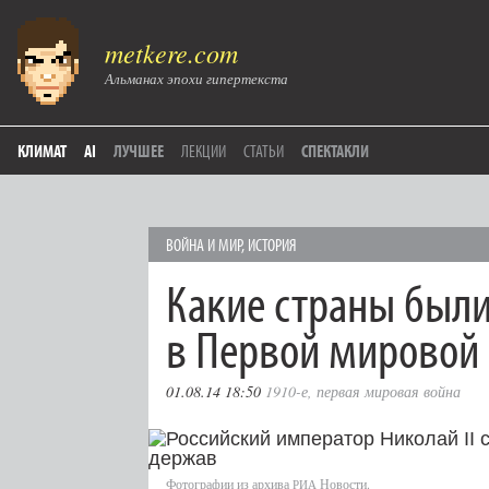
metkere.com
Альманах эпохи гипертекста
КЛИМАТ
AI
ЛУЧШЕЕ
ЛЕКЦИИ
СТАТЬИ
СПЕКТАКЛИ
ВОЙНА И МИР
,
ИСТОРИЯ
Какие страны был
в Первой мировой
01.08.14 18:50
1910-е
,
первая мировая война
Фотографии из архива
Новости.
РИА