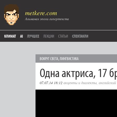
metkere.com
Альманах эпохи гипертекста
КЛИМАТ
AI
ЛУЧШЕЕ
ЛЕКЦИИ
СТАТЬИ
СПЕКТАКЛИ
ВОКРУГ СВЕТА
,
ЛИНГВИСТИКА
Одна актриса, 17 б
07.07.14 18:12
акценты и диалекты
,
английский