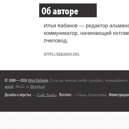
Об авторе
Илья Кабанов — редактор альмана
коммуникатор, начинающий яхтсме
пчеловод.
HTTPS://KABANOV.ORG
© 2000—2026
Илья Кабанов
.
Если вы попали сюда случайно, оставайтесь
мной
. Made in
Deptford
.
Дизайн и верстка
Логотип
Иллюстрации
—
Code Studio
.
— Саша Алексеенко.