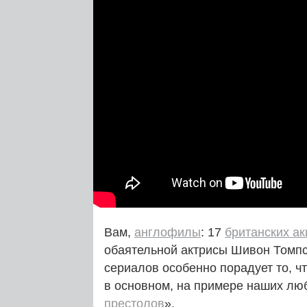
Вам,
англофилы
: 17
британских ак
обаятельной актрисы Шивон Томпс
сериалов особенно порадует то, ч
в основном, на примере наших лю
престолов
».