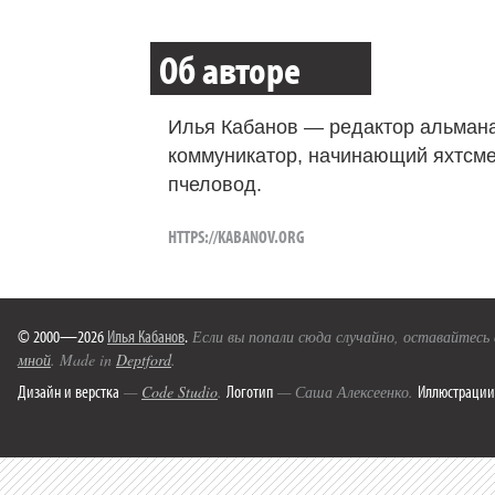
Об авторе
Илья Кабанов — редактор альмана
коммуникатор, начинающий яхтсме
пчеловод.
HTTPS://KABANOV.ORG
© 2000—2026
Илья Кабанов
.
Если вы попали сюда случайно, оставайтесь
мной
. Made in
Deptford
.
Дизайн и верстка
Логотип
Иллюстрации
—
Code Studio
.
— Саша Алексеенко.