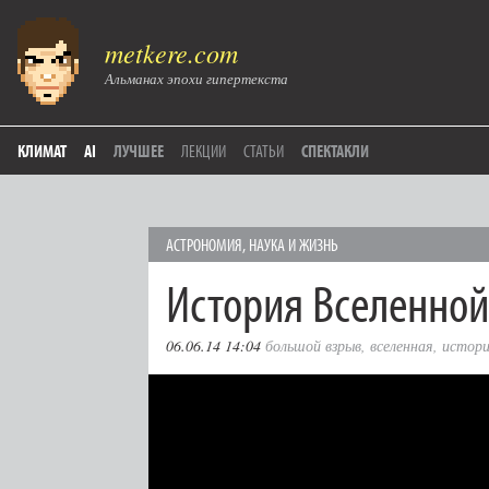
metkere.com
Альманах эпохи гипертекста
КЛИМАТ
AI
ЛУЧШЕЕ
ЛЕКЦИИ
СТАТЬИ
СПЕКТАКЛИ
АСТРОНОМИЯ
,
НАУКА И ЖИЗНЬ
История Вселенной
06.06.14 14:04
большой взрыв
,
вселенная
,
истори