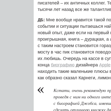
писателей – их античных коллег. Т
тысячи лет назад все же талантли
:
Мне вообще нравится такой по
ДБ
событии и ситуации пытаешься найт
новый опыт, даже если на первый 
проигрышная, книга – дурацкая, а
с таким настроем становится гораз
мосту в час пик становится поводо
их любишь. Очередь на кассе в су
конца
биографию
дизайнера
Apple
находить такие маленькие плюсы 
как образно сказал Карнеги, лимо
Кстати, очень рекомендую п
проведя с ним ни одного инт
с биографией Джобса, имевш
сделать отличную книжку да