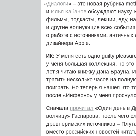
«
Диалоги
» – это новая рубрика met
и
Илья Кабанов
обсуждают науку, к
фильмы, подкасты, лекции, еду, н
и другие волнующие всех события 
о работе с источниками, античных
дизайнера Apple.
:
У меня есть одно guilty pleasur
ИК
у меня большая коллекция, но это 
лет я читаю книжку Дэна Брауна. И
тратить несколько часов на полную
поиграть. Но теперь я нашел что-
после «Инферно» у меня проснулс
Сначала
прочитал
«Один день в Д
волчицу» Гаспарова, после чего с
древнеримских источников – Плут
вместо российских новостей читат