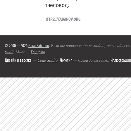
пчеловод.
HTTPS://KABANOV.ORG
© 2000—2026
Илья Кабанов
.
Если вы попали сюда случайно, оставайтесь
мной
. Made in
Deptford
.
Дизайн и верстка
Логотип
Иллюстрации
—
Code Studio
.
— Саша Алексеенко.