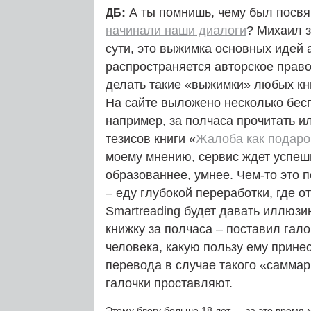
:
А ты помнишь, чему был посв
ДБ
начинали наши диалоги
? Михаил 
сути, это выжимка основных идей а
распространяется авторское право
делать такие «выжимки» любых кн
На сайте выложено несколько бес
например, за полчаса прочитать 
тезисов книги «
Жалоба как подаро
моему мнению, сервис ждет успешн
образованнее, умнее. Чем-то это п
– еду глубокой переработки, где о
Smartreading будет давать иллюзи
книжку за полчаса – поставил гало
человека, какую пользу ему принес
перевода в случае такого «саммар
галочки проставляют.
Этому блогу больше 18 лет — за это время 