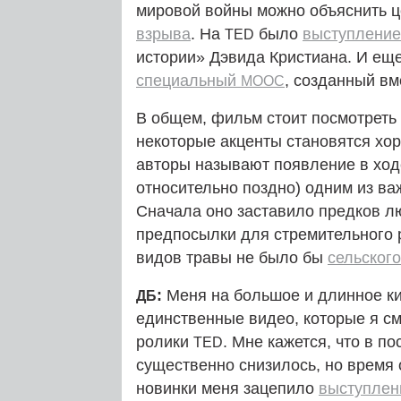
мировой войны можно объяснить ц
взрыва
. На
было
выступление
TED
истории» Дэвида Кристиана. И еще 
специальный
, созданный вм
MOOC
В общем, фильм стоит посмотреть –
некоторые акценты становятся хо
авторы называют появление в ход
относительно поздно) одним из ва
Сначала оно заставило предков лю
предпосылки для стремительного 
видов травы не было бы
сельского
:
Меня на большое и длинное ки
ДБ
единственные видео, которые я см
ролики
. Мне кажется, что в п
TED
существенно снизилось, но время
новинки меня зацепило
выступлен