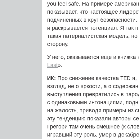
you feel safe. На примере америк
показывает, что настоящее лидер
подчиненных в круг безопасности, 
и раскрывается потенциал. Я так п
такая патерналистская модель, но
сторону.
У него, оказывается еще и книжка
Last
».
:
Про снижение качества
я, 
ИК
TED
взгляд, не о яркости, а о содержа
выступления превратились в паро
с одинаковыми интонациями, подн
на жалость, приводя примеры из с
эту тенденцию показали авторы с
Грегори там очень смешное (к слову
игравший эту роль, умер в декабре