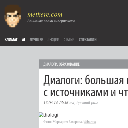
metkere.com
Альманах эпохи гипертекста
КЛИМАТ
AI
ЛУЧШЕЕ
ЛЕКЦИИ
СТАТЬИ
СПЕКТАКЛИ
ДИАЛОГИ
,
ОБРАЗОВАНИЕ
Диалоги: большая 
с источниками и ч
17.06.14 13:56
ted
,
древний рим
Фото: Маргарита Захарова /
Siburbia
.