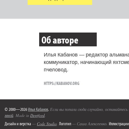
Об авторе
Илья Кабанов — редактор альмана
коммуникатор, начинающий яхтсме
пчеловод.
HTTPS://KABANOV.ORG
© 2000—2026
Илья Кабанов
.
Если вы попали сюда случайно, оставайтесь
мной
. Made in
Deptford
.
Дизайн и верстка
Логотип
Иллюстрации
—
Code Studio
.
— Саша Алексеенко.