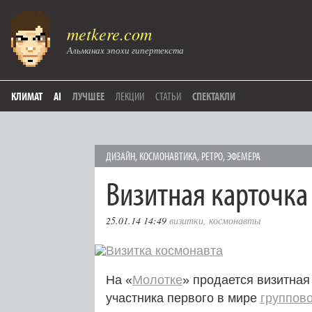
metkere.com
Альманах эпохи гипертекста
КЛИМАТ
AI
ЛУЧШЕЕ
ЛЕКЦИИ
СТАТЬИ
СПЕКТАКЛИ
ДИЗАЙН
,
КОСМОНАВТИКА
,
РЕТРО
,
ЭФЕМЕРА
Визитная карточка
25.01.14 14:49
визитки
,
космонавты
На «
Молотке
» продается визитная
участника первого в мире
группово