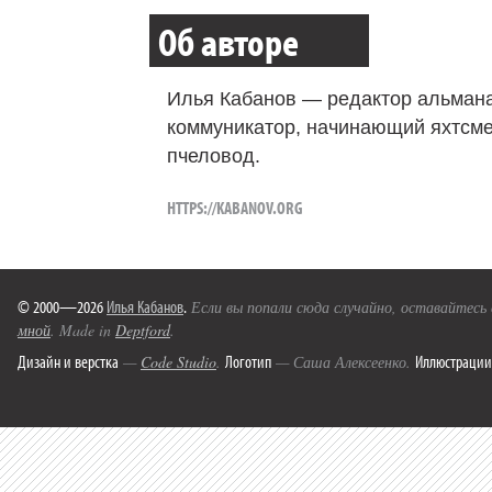
Об авторе
Илья Кабанов — редактор альмана
коммуникатор, начинающий яхтсме
пчеловод.
HTTPS://KABANOV.ORG
© 2000—2026
Илья Кабанов
.
Если вы попали сюда случайно, оставайтесь
мной
. Made in
Deptford
.
Дизайн и верстка
Логотип
Иллюстрации
—
Code Studio
.
— Саша Алексеенко.