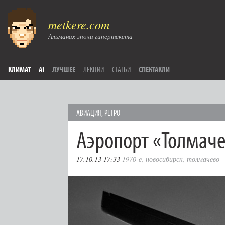
metkere.com
Альманах эпохи гипертекста
КЛИМАТ
AI
ЛУЧШЕЕ
ЛЕКЦИИ
СТАТЬИ
СПЕКТАКЛИ
АВИАЦИЯ
,
РЕТРО
Аэропорт «Толмаче
17.10.13 17:33
1970-е
,
новосибирск
,
толмачево