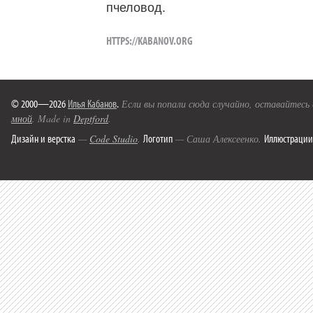
пчеловод.
HTTPS://KABANOV.ORG
© 2000—2026
Илья Кабанов
.
Если вы попали сюда случайно, оставайтесь
мной
. Made in
Deptford
.
Дизайн и верстка
Логотип
Иллюстрации
—
Code Studio
.
— Саша Алексеенко.