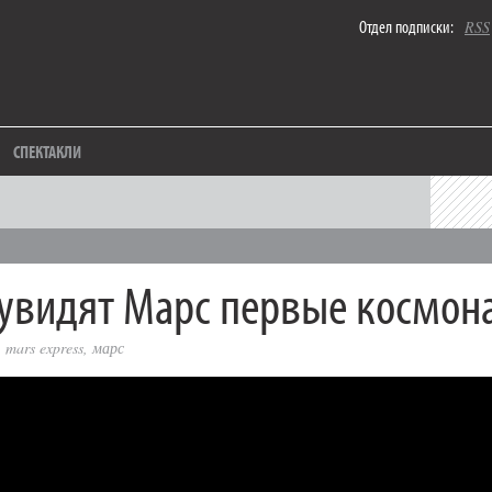
Отдел подписки:
RSS
СПЕКТАКЛИ
увидят Марс первые космон
,
mars express
,
марс