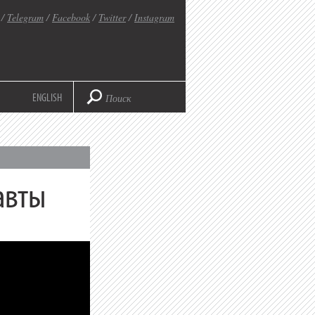
/
Telegram
/
Facebook
/
Twitter
/
Instagram
ENGLISH
авты