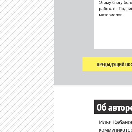
Этому блогу бол
работать. Подп
материалов.
ПРЕДЫДУЩИЙ ПОС
Об автор
Илья Кабано
коммуникато