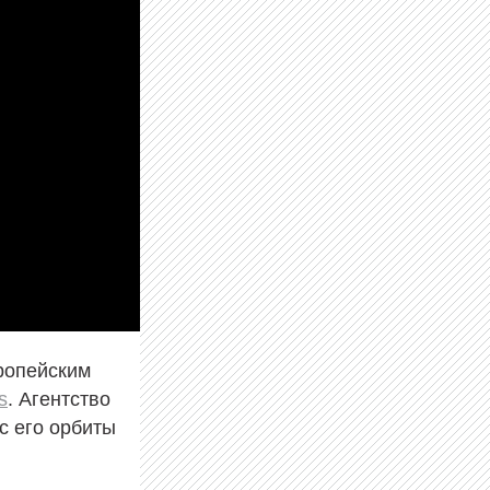
ропейским
s
. Агентство
с его орбиты