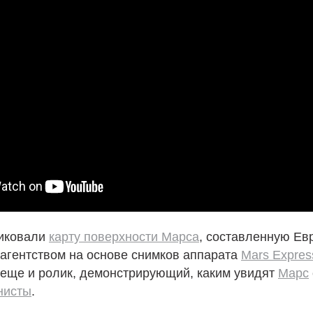
иковали
карту поверхности Марса
, составленную Ев
агентством на основе снимков аппарата
Mars Expres
 еще и ролик, демонстрирующий, каким увидят
Марс
нисты
.