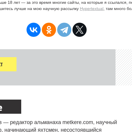
ьше 18 лет — за это время многие сайты, на которые я ссылался, 
ишитесь лучше на мою научную рассылку
Hypertextual
, там много б
Т
е
в — редактор альманаха metkere.com, научный
р, начинающий яхтсмен, несостоявшийся