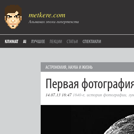
metkere.com
Альманах эпохи гипертекста
КЛИМАТ
AI
ЛУЧШЕЕ
ЛЕКЦИИ
СТАТЬИ
СПЕКТАКЛИ
АСТРОНОМИЯ
,
НАУКА И ЖИЗНЬ
Первая фотографи
14.07.13 18:47
1840-е
,
история фотографии
,
лу