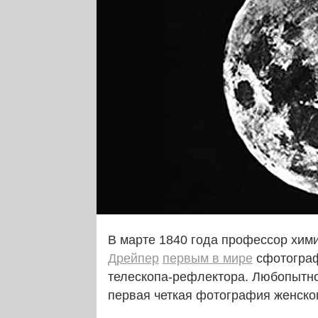
В марте 1840 года профессор хим
Дрейпер
первым в мире
сфотогра
телескопа-рефлектора. Любопытно
первая четкая фотография женско