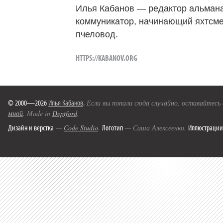
Илья Кабанов — редактор альмана
коммуникатор, начинающий яхтсме
пчеловод.
HTTPS://KABANOV.ORG
© 2000—2026
Илья Кабанов
.
Если вы попали сюда случайно, оставайтесь
мной
. Made in
Deptford
.
Дизайн и верстка
Логотип
Иллюстрации
—
Code Studio
.
— Саша Алексеенко.