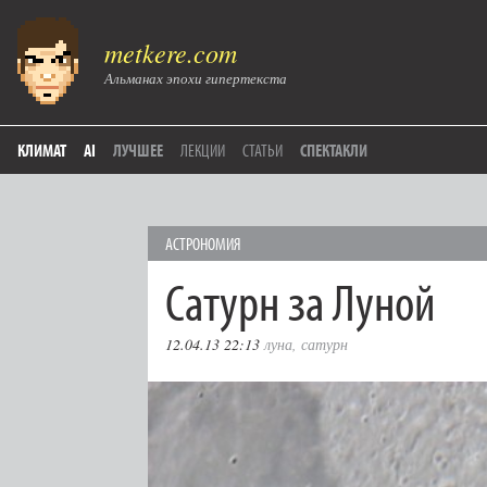
metkere.com
Альманах эпохи гипертекста
КЛИМАТ
AI
ЛУЧШЕЕ
ЛЕКЦИИ
СТАТЬИ
СПЕКТАКЛИ
АСТРОНОМИЯ
Сатурн за Луной
12.04.13 22:13
луна
,
сатурн