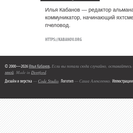
Илья Кабанов — редактор альмана
коммуникатор, начинающий яхтсме
пчеловод.
HTTPS://KABANOV.ORG
© 2000—2026
Илья Кабанов
.
Если вы попали сюда случайно, оставайтесь
мной
. Made in
Deptford
.
Дизайн и верстка
Логотип
Иллюстрации
—
Code Studio
.
— Саша Алексеенко.