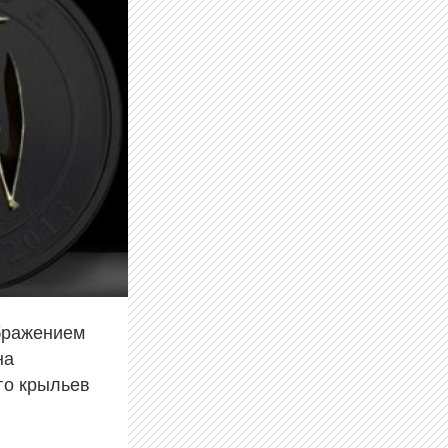
ображением
на
его крыльев