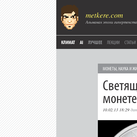
metkere.com
Альманах эпохи гипертекста
КЛИМАТ
AI
ЛУЧШЕЕ
ЛЕКЦИИ
СТАТЬИ
МОНЕТЫ
,
НАУКА И Ж
Светящ
монете
10.02.13 18:29
дин