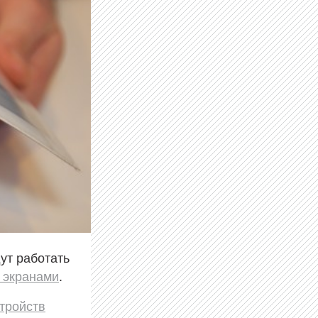
ут работать
 экранами
.
тройств