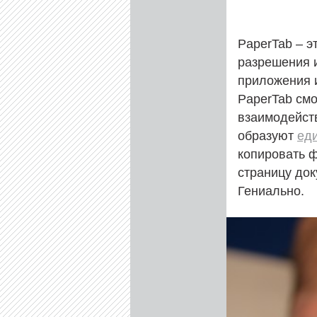
PaperTab – 
разрешения и
приложения и
PaperTab см
взаимодейст
образуют
ед
копировать ф
страницу док
Гениально.