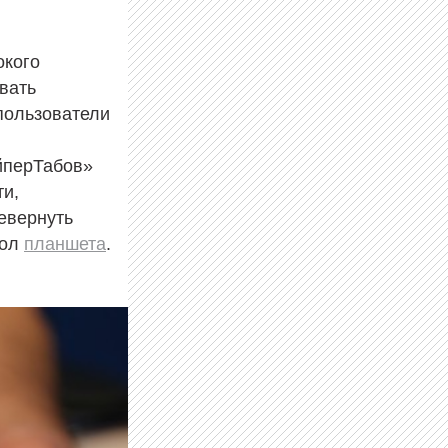
окого
ывать
пользователи
йперТабов»
ти,
евернуть
гол
планшета
.