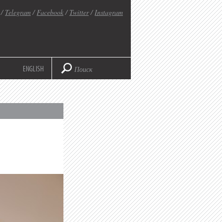
/
Telegram
/
Facebook
/
Twitter
/
Instagram
ENGLISH