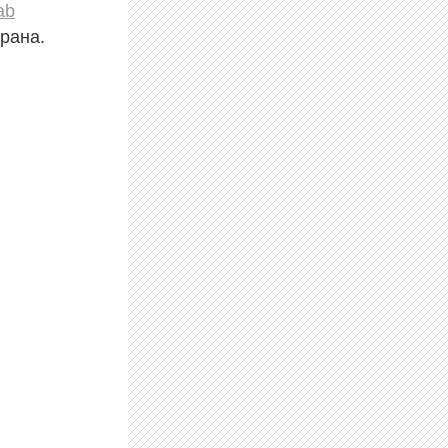
ab
крана.