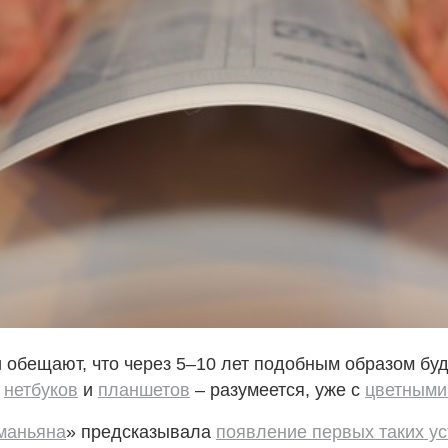
 обещают, что через 5–10 лет подобным образом буд
о
нетбуков
и
планшетов
– разумеется, уже с
цветными
маньяна
» предсказывала
появление первых таких ус