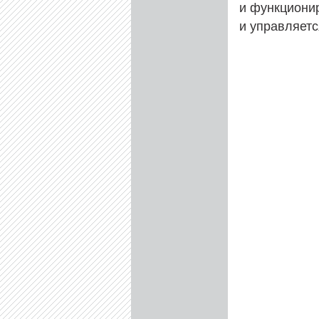
и функциони
и управляетс