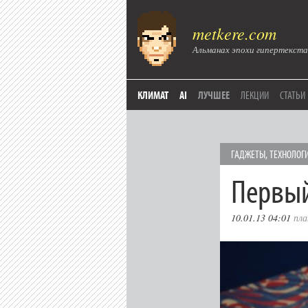
metkere.com
Альманах эпохи гипертекста
КЛИМАТ
AI
ЛУЧШЕЕ
ЛЕКЦИИ
СТАТЬИ
ГAДЖЕТЫ
,
ТЕХНОЛОГ
Первый
10.01.13 04:01
пл