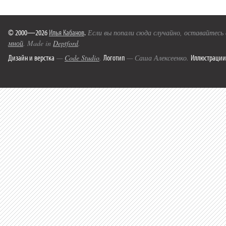
© 2000—2026
Илья Кабанов
.
Если вы попали сюда случайно, оставайтесь
мной
. Made in
Deptford
.
Дизайн и верстка
Логотип
Иллюстрации
—
Code Studio
.
— Саша Алексеенко.