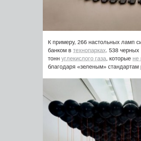
К примеру, 266 настольных ламп 
банком в
технопарках
. 538 черных
тонн
углекислого газа
, которые
не
благодаря «зеленым» стандартам 