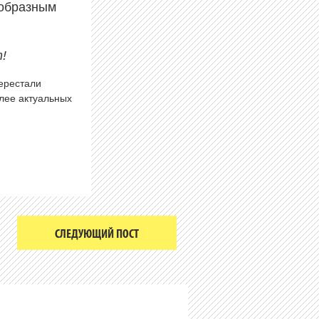
еобразным
!
перестали
олее актуальных
СЛЕДУЮЩИЙ ПОСТ