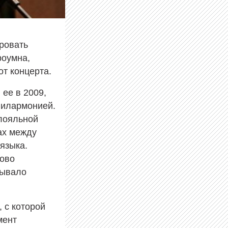
ировать
роумна,
от концерта.
 ее в 2009,
филармонией.
 лояльной
ах между
языка.
лово
зывало
 с которой
мент