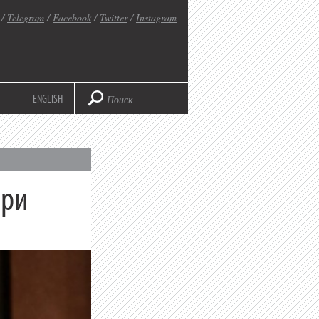
/
Telegram
/
Facebook
/
Twitter
/
Instagram
ENGLISH
нри