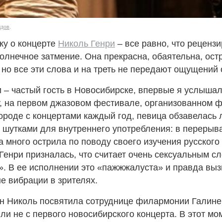
идов
.
ку о концерте
Николь Генри
– все равно, что реценз
олнечное затмение. Она прекрасна, обаятельна, ост
 но все эти слова и на треть не передают ощущений 
 – частый гость в Новосибирске, впервые я услышал
у, на первом джазовом фестивале, организованном 
ороде с концертами каждый год, певица обзавелась
 шутками для внутреннего употребления: в перерыв
 много острила по поводу своего изучения русского 
 Генри призналась, что считает очень сексуальным с
». В ее исполнении это «пажжжалуста» и правда вы
е вибрации в зрителях.
н Николь посвятила сотруднице филармонии Галине,
 ли не с первого новосибирского концерта. В этот мо