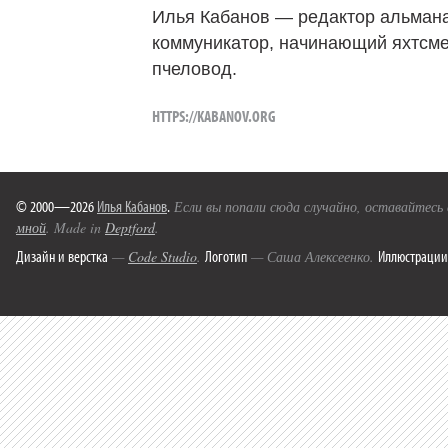
Илья Кабанов — редактор альмана
коммуникатор, начинающий яхтсме
пчеловод.
HTTPS://KABANOV.ORG
© 2000—2026
Илья Кабанов
.
Если вы попали сюда случайно, оставайтесь
мной
. Made in
Deptford
.
Дизайн и верстка
Логотип
Иллюстрации
—
Code Studio
.
— Саша Алексеенко.