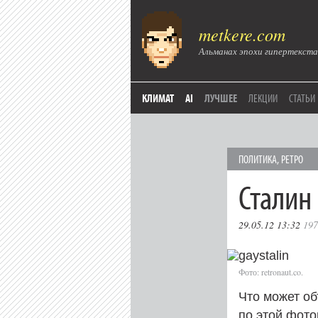
metkere.com
Альманах эпохи гипертекста
КЛИМАТ
AI
ЛУЧШЕЕ
ЛЕКЦИИ
СТАТЬИ
ПОЛИТИКА
,
РЕТРО
Сталин 
29.05.12 13:32
197
Фото: retronaut.co.
Что может о
по этой фот