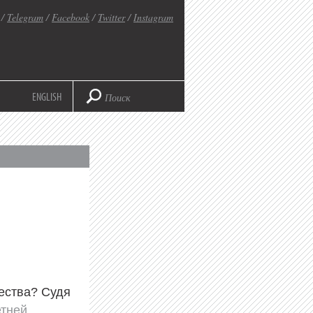
/
Telegram
/
Facebook
/
Twitter
/
Instagram
ENGLISH
ества? Судя
етней