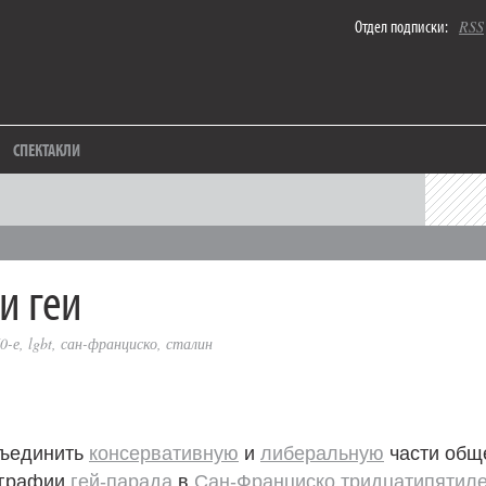
Отдел подписки:
RSS
СПЕКТАКЛИ
и геи
0-е
,
lgbt
,
сан-франциско
,
сталин
бъединить
консервативную
и
либеральную
части общ
ографии
гей-парада
в
Сан-Франциско
тридцатипятил