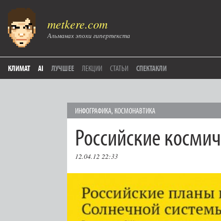
metkere.com
Альманах эпохи гипертекста
КЛИМАТ
AI
ЛУЧШЕЕ
ЛЕКЦИИ
СТАТЬИ
СПЕКТАКЛИ
ИНФОГРАФИКА
,
КОСМОНАВТИКА
Российские косми
12.04.12 22:33