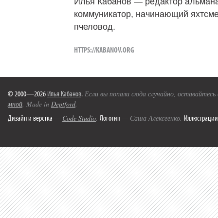
Илья Кабанов — редактор альмана
коммуникатор, начинающий яхтсме
пчеловод.
HTTPS://KABANOV.ORG
© 2000—2026
Илья Кабанов
.
Если вы попали сюда случайно, оставайтесь
мной
. Made in
Deptford
.
Дизайн и верстка
Логотип
Иллюстрации
—
Code Studio
.
— Саша Алексеенко.