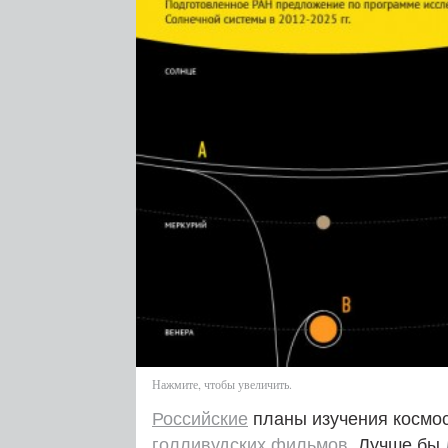
Нажмите, чтобы увеличить.
Российские
планы изучения космо
голливудских
фильмов
. Лучше бы