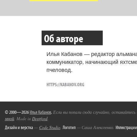
Об авторе
Илья Кабанов — редактор альмана
коммуникатор, начинающий яхтсме
пчеловод.
HTTPS://KABANOV.ORG
© 2000—2026
Илья Кабанов
.
Если вы попали сюда случайно, оставайтесь
мной
. Made in
Deptford
.
Дизайн и верстка
Логотип
Иллюстрации
—
Code Studio
.
— Саша Алексеенко.