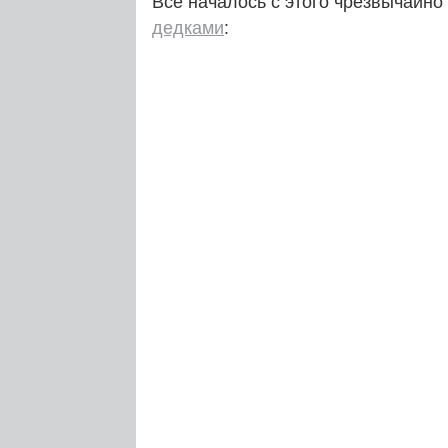
Все началось с этого чрезвычайн
дедками
: