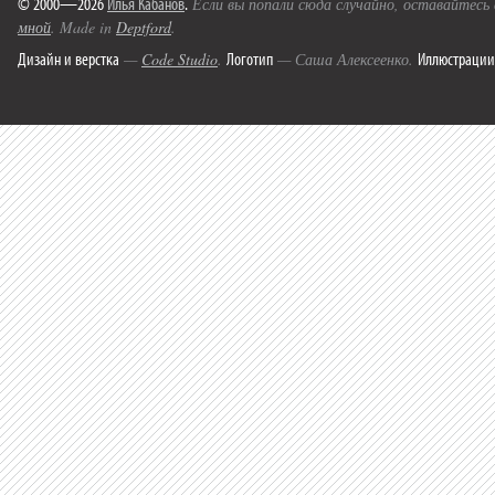
© 2000—2026
Илья Кабанов
.
Если вы попали сюда случайно, оставайтесь
мной
. Made in
Deptford
.
Дизайн и верстка
Логотип
Иллюстрации
—
Code Studio
.
— Саша Алексеенко.