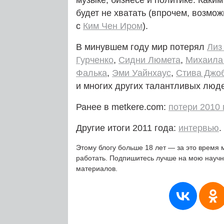
музыке, бизнесе и политике. Каки
будет не хватать (впрочем, возмож
с
Ким Чен Иром
).
В минувшем году мир потерял
Лиз
Гурченко
,
Сидни Люмета
,
Михаила
Фалька
,
Эми Уайнхаус
,
Стива Джо
и многих других талантливых люд
Ранее в metkere.com:
потери 2010 
Другие итоги 2011 года:
интервью
.
Этому блогу больше 18 лет — за это время 
работать. Подпишитесь лучше на мою науч
материалов.