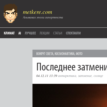
metkere.com
Альманах эпохи гипертекста
КЛИМАТ
AI
ЛУЧШЕЕ
ЛЕКЦИИ
СТАТЬИ
СПЕКТАКЛИ
ВОКРУГ СВЕТА
,
КОСМОНАВТИКА
,
ФОТО
Последнее затмени
04.12.11 13:39
антарктика
,
затмение
,
солнце