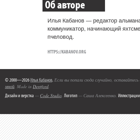
Об авторе
Илья Кабанов — редактор альмана
коммуникатор, начинающий яхтсме
пчеловод.
HTTPS://KABANOV.ORG
© 2000—2026
Илья Кабанов
.
Если вы попали сюда случайно, оставайтесь
мной
. Made in
Deptford
.
Дизайн и верстка
Логотип
Иллюстрации
—
Code Studio
.
— Саша Алексеенко.