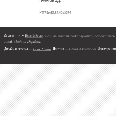
пчеловод.
HTTPS://KABANOV.ORG
© 2000—2026
Илья Кабанов
.
Если вы попали сюда случайно, оставайтесь
мной
. Made in
Deptford
.
Дизайн и верстка
Логотип
Иллюстрации
—
Code Studio
.
— Саша Алексеенко.