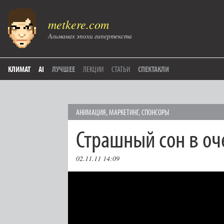
metkere.com
Альманах эпохи гипертекста
КЛИМАТ
AI
ЛУЧШЕЕ
ЛЕКЦИИ
СТАТЬИ
СПЕКТАКЛИ
АНИМАЦИЯ
,
МАРКЕТИНГ
,
СПОНСОРЫ
Страшный сон в оч
02.11.11 14:09