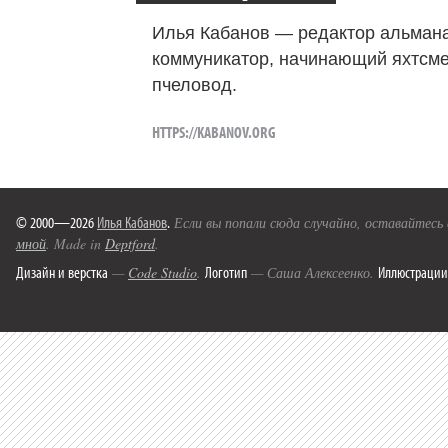
Илья Кабанов — редактор альмана
коммуникатор, начинающий яхтсме
пчеловод.
HTTPS://KABANOV.ORG
© 2000—2026
Илья Кабанов
.
Если вы попали сюда случайно, оставайтесь
мной
. Made in
Deptford
.
Дизайн и верстка
Логотип
Иллюстрации
—
Code Studio
.
— Саша Алексеенко.