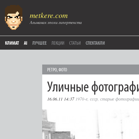
metkere.com
Альманах эпохи гипертекста
КЛИМАТ
AI
ЛУЧШЕЕ
ЛЕКЦИИ
СТАТЬИ
СПЕКТАКЛИ
РЕТРО
,
ФОТО
Уличные фотограф
16.06.11 14:37
1970-е
,
ссср
,
старые фотографи