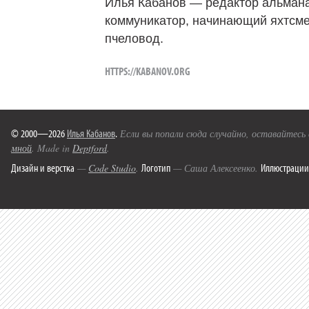
Илья Кабанов — редактор альмана
коммуникатор, начинающий яхтсме
пчеловод.
HTTPS://KABANOV.ORG
© 2000—2026
Илья Кабанов
.
Если вы попали сюда случайно, оставайтесь
мной
. Made in
Deptford
.
Дизайн и верстка
Логотип
Иллюстрации
—
Code Studio
.
— Саша Алексеенко.