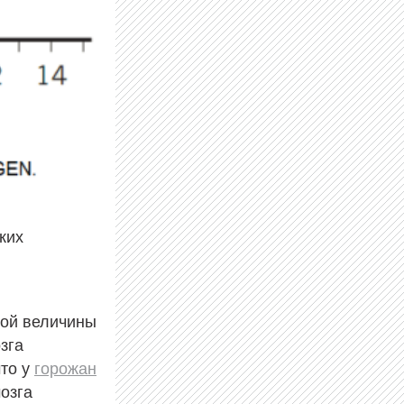
ких
ной величины
зга
что у
горожан
озга