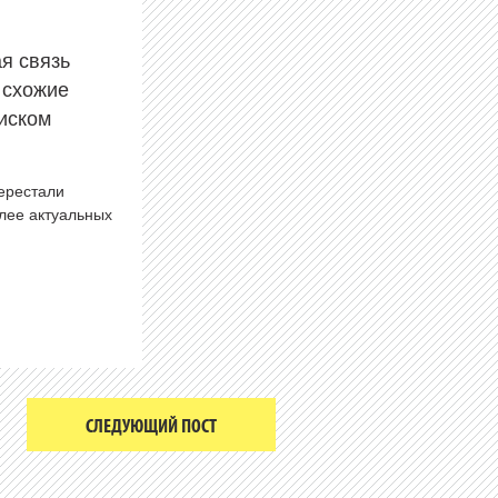
ая связь
 схожие
риском
перестали
олее актуальных
СЛЕДУЮЩИЙ ПОСТ