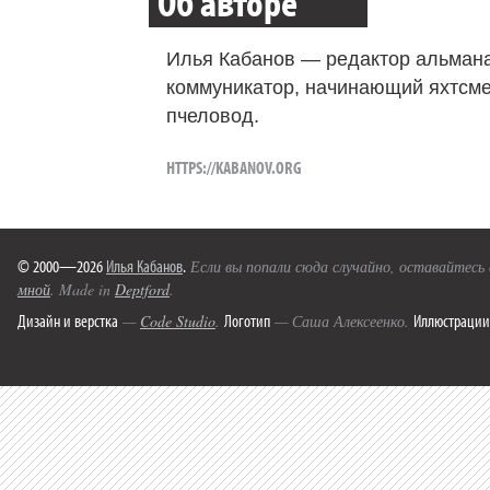
Об авторе
Илья Кабанов — редактор альмана
коммуникатор, начинающий яхтсме
пчеловод.
HTTPS://KABANOV.ORG
© 2000—2026
Илья Кабанов
.
Если вы попали сюда случайно, оставайтесь
мной
. Made in
Deptford
.
Дизайн и верстка
Логотип
Иллюстрации
—
Code Studio
.
— Саша Алексеенко.