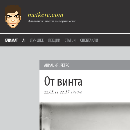
metkere.com
Альманах эпохи гипертекста
КЛИМАТ
AI
ЛУЧШЕЕ
ЛЕКЦИИ
СТАТЬИ
СПЕКТАКЛИ
АВИАЦИЯ
,
РЕТРО
От винта
22.05.11 22:57
1910-е