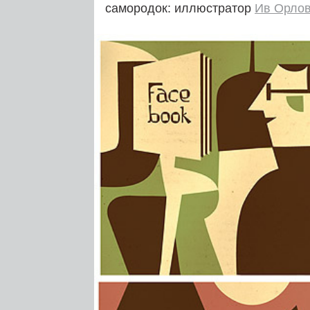
самородок: иллюстратор
Ив Орло