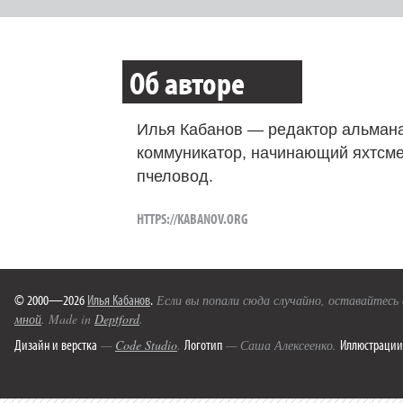
Об авторе
Илья Кабанов — редактор альмана
коммуникатор, начинающий яхтсме
пчеловод.
HTTPS://KABANOV.ORG
© 2000—2026
Илья Кабанов
.
Если вы попали сюда случайно, оставайтесь
мной
. Made in
Deptford
.
Дизайн и верстка
Логотип
Иллюстрации
—
Code Studio
.
— Саша Алексеенко.