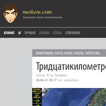
metkere.com
Альманах эпохи гипертекста
КЛИМАТ
AI
ЛУЧШЕЕ
ЛЕКЦИИ
СТАТЬИ
СПЕКТАКЛИ
ИНФОГРАФИКА
,
КАРТЫ
,
НАУКА И ЖИЗНЬ
,
ЭНЕРГЕТИКА
Тридцатикилометр
Автор: Егор Задереев
26.04.11 18:17
аэс
,
чернобыль