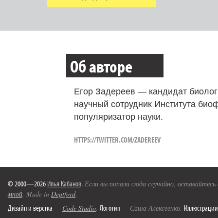
Об авторе
Егор Задереев — кандидат биолог
научный сотрудник Института био
популяризатор науки.
HTTPS://TWITTER.COM/ZADEREEV
© 2000—2026
Илья Кабанов
.
Если вы попали сюда случайно, оставайтесь
мной
. Made in
Deptford
.
Дизайн и верстка
Логотип
Иллюстрации
—
Code Studio
.
— Саша Алексеенко.