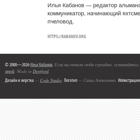
Илья Кабанов — редактор альмана
коммуникатор, начинающий яхтсме
пчеловод.
HTTPS://KABANOV.ORG
© 2000—2026
Илья Кабанов
.
Если вы попали сюда случайно, оставайтесь
мной
. Made in
Deptford
.
Дизайн и верстка
Логотип
Иллюстрации
—
Code Studio
.
— Саша Алексеенко.